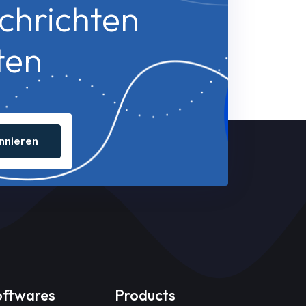
chrichten
ten
nnieren
oftwares
Products