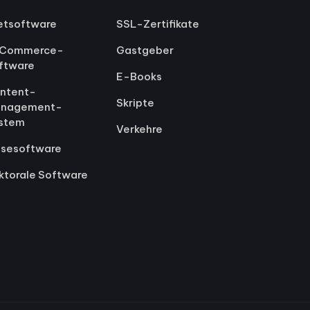
etsoftware
SSL-Zertifikate
Commerce-
Gastgeber
ftware
E-Books
ntent-
Skripte
nagement-
stem
Verkehre
isesoftware
ktorale Software