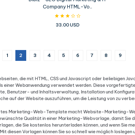
Company HTML-Vo..
33.00 USD
(current)
1
2
3
4
5
6
7
8
9
seiten, die mit HTML, CSS und Javascript oder beliebigen Java
s einer Webanwendung verwendet werden. Diese vorgefertigten 
 Benutzer- und Inhaltsverwaltung, Installation und Konfigur
e auf der Website auszuführen, um die Leistung von zu verbe
ziertes Marketing-Web-Template macht Website-Marketing-Webi
 gewünschte Qualität in einer Marketing-Webvorlage, damit Sie
gen, die Sie kostenlos herunterladen können, und wenn Sie m
 diesen Vorlagen können Sie so schnell wie möglich loslegen u