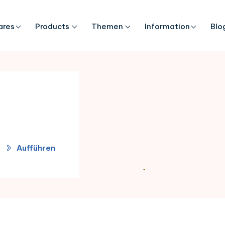
ares
Products
Themen
Information
Blo
Aufführen