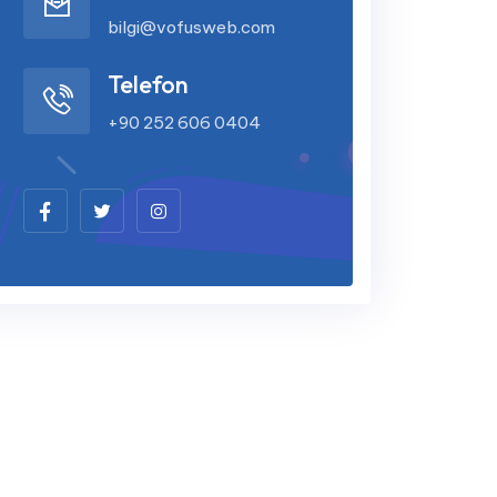
bilgi@vofusweb.com
Telefon
+90 252 606 0404