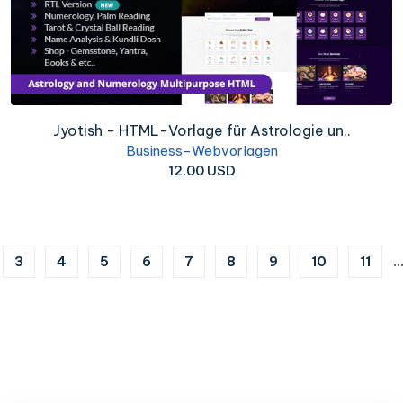
Jyotish - HTML-Vorlage für Astrologie un..
Business-Webvorlagen
12.00 USD
)
3
4
5
6
7
8
9
10
11
..