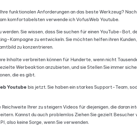
nd Ihre funktionalen Anforderungen an das beste Werkzeug? Nac
 am komfortabelsten verwende ich
VofusWeb Youtube
.
 werden. Sie wissen, dass Sie suchen für einen YouTube-Bot, der
ng-Kampagne zu entwickeln. Sie möchten helfen ihren Kunden, a
samtbild zu konzentrieren.
Ihre Inhalte verbreiten können für Hunderte, wenn nicht Tausend
ezielte Werbeaktion anzubieten, und sie Stellen Sie immer siche
en, die es gibt.
eb Youtube
bis jetzt. Sie haben ein starkes Support-Team, so
e Reichweite Ihrer zu steigern Videos für diejenigen, die daran in
eitern. Kannst du auch problemlos Ziehen Sie gezielt Besucher 
PI, also keine Sorge, wenn Sie verwenden.