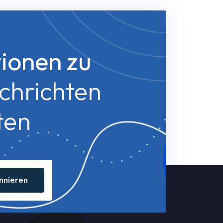
ionen zu
chrichten
ten
nnieren